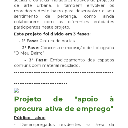
sociais e os seus moradores através de projetos
de arte urbana. E também envolver os
moradores deste bairro para desenvolver o seu
sentimento de pertença, como ainda
colaborarem com as diferentes entidades
participantes neste projeto.
Este projeto foi divido em 3 fases:
- 1ª Fase:
Pintura de portas;
- 2ª Fase:
Concurso e exposição de Fotografia
“O Meu Bairro”;
- 3ª Fase:
Embelezamento dos espaços
comuns com material reciclado
.
--------------------------------------------------------
--------------------------------------------------------
------------------------------
Projeto de "apoio à
procura ativa de emprego"
Público – alvo:
- Desempregados residentes na área da