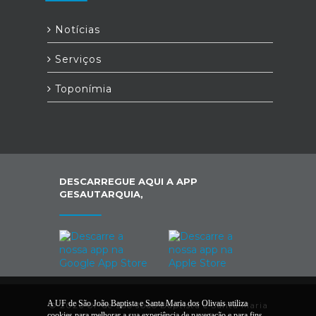
Notícias
Serviços
Toponímia
DESCARREGUE AQUI A APP
GESAUTARQUIA,
A UF de São João Baptista e Santa Maria dos Olivais utiliza
© 2026 UF de São João Baptista e Santa Maria
cookies para melhorar a sua experiência de navegação e para fins