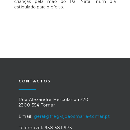
crianças pela mão do Pai Natal, num dia
estipulado para o efeito.
CONTACTOS
Rua Alexandre Herculano nº20
2300-554 Tomar
Email:
geral@freg-sjoaosmaria-tomar.pt
Telemóvel: 938 581 973