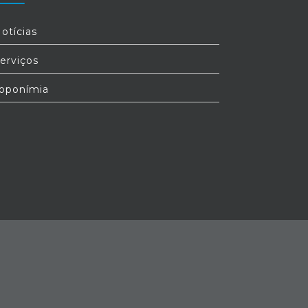
otícias
erviços
oponímia