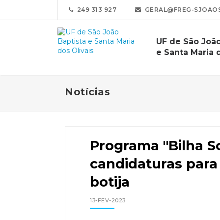
249 313 927
GERAL@FREG-SJOAOS
UF de São João
e Santa Maria d
Notícias
Programa "Bilha Sol
candidaturas para
botija
13-FEV-2023